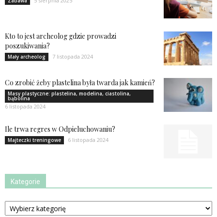
5 sierpnia 2025
Zabawa
Kto to jest archeolog gdzie prowadzi
poszukiwania?
7 listopada 2024
Mały archeolog
Co zrobić żeby plastelina była twarda jak kamień?
Masy plastyczne: plastelina, modelina, ciastolina,
bąbolina
6 listopada 2024
Ile trwa regres w Odpieluchowaniu?
6 listopada 2024
Majteczki treningowe
Kategorie
Kategorie