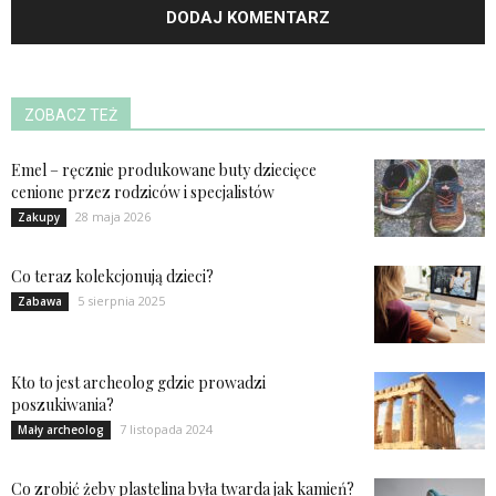
ZOBACZ TEŻ
Emel – ręcznie produkowane buty dziecięce
cenione przez rodziców i specjalistów
28 maja 2026
Zakupy
Co teraz kolekcjonują dzieci?
5 sierpnia 2025
Zabawa
Kto to jest archeolog gdzie prowadzi
poszukiwania?
7 listopada 2024
Mały archeolog
Co zrobić żeby plastelina była twarda jak kamień?