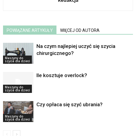
Redakcja
POWIĄZANE ARTYKUŁY
WIĘCEJ OD AUTORA
Na czym najlepiej uczyć się szycia
chirurgicznego?
Maszyny do
szycia dla dzieci
Ile kosztuje overlock?
Maszyny do
szycia dla dzieci
Czy opłaca się szyć ubrania?
Maszyny do
szycia dla dzieci