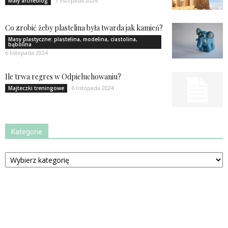
7 listopada 2024
Mały archeolog
Co zrobić żeby plastelina była twarda jak kamień?
Masy plastyczne: plastelina, modelina, ciastolina,
bąbolina
6 listopada 2024
Ile trwa regres w Odpieluchowaniu?
6 listopada 2024
Majteczki treningowe
Kategorie
Kategorie