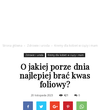
Strona główna
Zdrowie i uroda
Kremy dla kobiet w ciąży i mam
Zdrowie i uroda
Kremy dla kobiet w ciąży i mam
O jakiej porze dnia
najlepiej brać kwas
foliowy?
20 listopada 2023
421
0