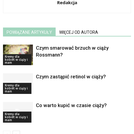
Redakcja
POWIĄZANE ARTYKUŁY
WIĘCEJ OD AUTORA
Czym smarować brzuch w ciąży
Rossmann?
Kremy dla
kobiet w ciąży i
mam
Czym zastąpić retinol w ciąży?
Kremy dla
kobiet w ciąży i
mam
Co warto kupić w czasie ciąży?
Kremy dla
kobiet w ciąży i
mam