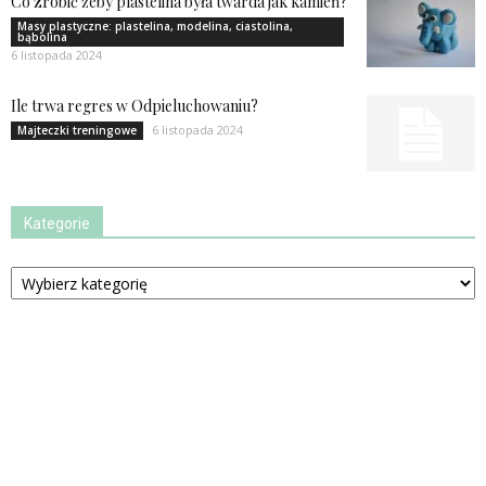
Co zrobić żeby plastelina była twarda jak kamień?
Masy plastyczne: plastelina, modelina, ciastolina,
bąbolina
6 listopada 2024
Ile trwa regres w Odpieluchowaniu?
6 listopada 2024
Majteczki treningowe
Kategorie
Kategorie