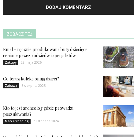
ZOBACZ TEŻ
Emel – ręcznie produkowane buty dziecięce
cenione przez rodziców i specjalistów
28 maja 2026
Zakupy
Co teraz kolekcjonują dzieci?
5 sierpnia 2025
Zabawa
Kto to jest archeolog gdzie prowadzi
poszukiwania?
7 listopada 2024
Mały archeolog