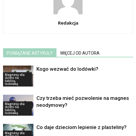
Redakcja
POWIĄZANE ARTYKUŁY
WIĘCEJ OD AUTORA
Kogo wezwać do lodówki?
Magnesy dla
dzieci na
tablicę,
lodówkę
Czy trzeba mieć pozwolenie na magnes
Magnesy dla
neodymowy?
dzieci na
tablicę,
lodówkę
Co daje dzieciom lepienie z plasteliny?
Magnesy dla