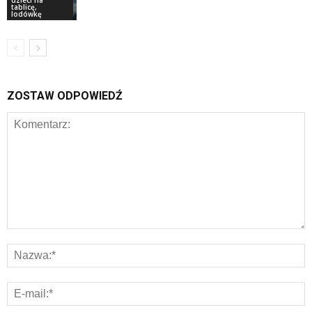
dzieci na
tablicę,
lodówkę
ZOSTAW ODPOWIEDŹ