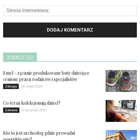
ZOBACZ TEŻ
Emel – ręcznie produkowane buty dziecięce
cenione przez rodziców i specjalistów
28 maja 2026
Zakupy
Co teraz kolekcjonują dzieci?
5 sierpnia 2025
Zabawa
Kto to jest archeolog gdzie prowadzi
poszukiwania?