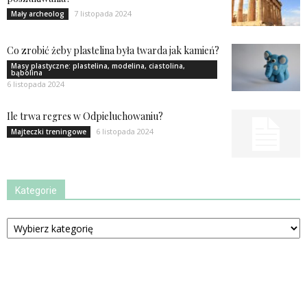
7 listopada 2024
Mały archeolog
Co zrobić żeby plastelina była twarda jak kamień?
Masy plastyczne: plastelina, modelina, ciastolina,
bąbolina
6 listopada 2024
Ile trwa regres w Odpieluchowaniu?
6 listopada 2024
Majteczki treningowe
Kategorie
Kategorie