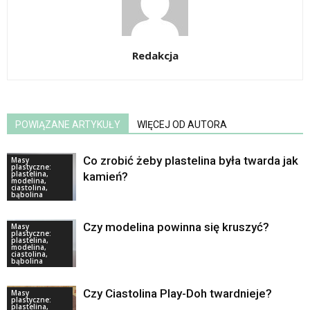
Redakcja
POWIĄZANE ARTYKUŁY
WIĘCEJ OD AUTORA
Co zrobić żeby plastelina była twarda jak
Masy
plastyczne:
plastelina,
kamień?
modelina,
ciastolina,
bąbolina
Czy modelina powinna się kruszyć?
Masy
plastyczne:
plastelina,
modelina,
ciastolina,
bąbolina
Czy Ciastolina Play-Doh twardnieje?
Masy
plastyczne:
plastelina,