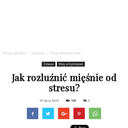
Strona główna
Zabawa
Masy antystresowe
Zabawa
Masy antystresowe
Jak rozluźnić mięśnie od
stresu?
19 lipca 2024
340
0