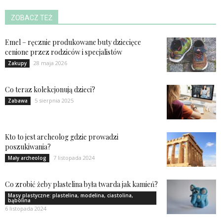
ZOBACZ TEŻ
Emel – ręcznie produkowane buty dziecięce
cenione przez rodziców i specjalistów
28 maja 2026
Zakupy
Co teraz kolekcjonują dzieci?
5 sierpnia 2025
Zabawa
Kto to jest archeolog gdzie prowadzi
poszukiwania?
7 listopada 2024
Mały archeolog
Co zrobić żeby plastelina była twarda jak kamień?
Masy plastyczne: plastelina, modelina, ciastolina,
bąbolina
6 listopada 2024