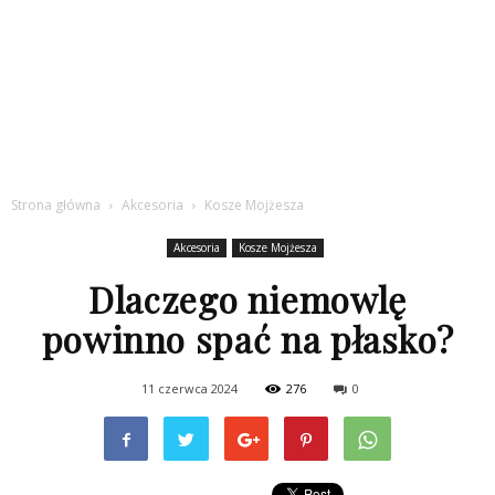
Strona główna
Akcesoria
Kosze Mojżesza
Akcesoria
Kosze Mojżesza
Dlaczego niemowlę
powinno spać na płasko?
11 czerwca 2024
276
0