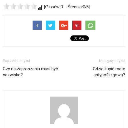
[Głosów:0 Średnia:0/5]
Poprzedni artykuł
Następny artykuł
Czy na zaproszeniu musi być
Gdzie kupić matę
nazwisko?
antypoślizgową?