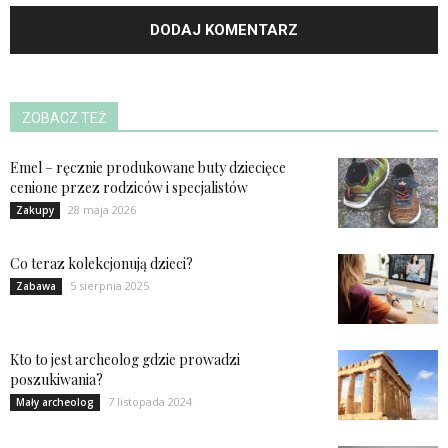
ZOBACZ TEŻ
Emel – ręcznie produkowane buty dziecięce
cenione przez rodziców i specjalistów
28 maja 2026
Zakupy
Co teraz kolekcjonują dzieci?
5 sierpnia 2025
Zabawa
Kto to jest archeolog gdzie prowadzi
poszukiwania?
7 listopada 2024
Mały archeolog