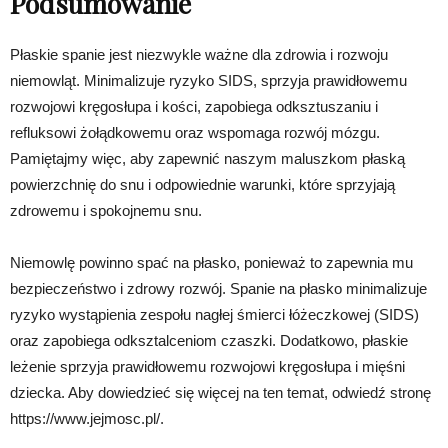
Podsumowanie
Płaskie spanie jest niezwykle ważne dla zdrowia i rozwoju
niemowląt. Minimalizuje ryzyko SIDS, sprzyja prawidłowemu
rozwojowi kręgosłupa i kości, zapobiega odksztuszaniu i
refluksowi żołądkowemu oraz wspomaga rozwój mózgu.
Pamiętajmy więc, aby zapewnić naszym maluszkom płaską
powierzchnię do snu i odpowiednie warunki, które sprzyjają
zdrowemu i spokojnemu snu.
Niemowlę powinno spać na płasko, ponieważ to zapewnia mu
bezpieczeństwo i zdrowy rozwój. Spanie na płasko minimalizuje
ryzyko wystąpienia zespołu nagłej śmierci łóżeczkowej (SIDS)
oraz zapobiega odksztalceniom czaszki. Dodatkowo, płaskie
leżenie sprzyja prawidłowemu rozwojowi kręgosłupa i mięśni
dziecka. Aby dowiedzieć się więcej na ten temat, odwiedź stronę
https://www.jejmosc.pl/.