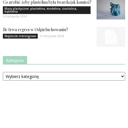
Co zrobić żeby plastelina była twarda jak kamień?
Masy plastyczne: plastelina, modelina, ciastolina,
bąbolina
6 listopada 2024
Ile trwa regres w Odpieluchowaniu?
6 listopada 2024
Majteczki treningowe
Kategorie
Kategorie