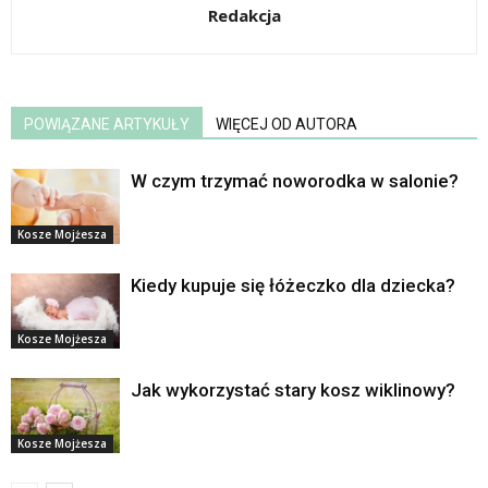
Redakcja
POWIĄZANE ARTYKUŁY
WIĘCEJ OD AUTORA
W czym trzymać noworodka w salonie?
Kosze Mojżesza
Kiedy kupuje się łóżeczko dla dziecka?
Kosze Mojżesza
Jak wykorzystać stary kosz wiklinowy?
Kosze Mojżesza