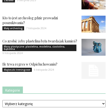
5 sierpnia 2025
Zabawa
Kto to jest archeolog gdzie prowadzi
poszukiwania?
7 listopada 2024
Mały archeolog
Co zrobić żeby plastelina była twarda jak kamień?
Masy plastyczne: plastelina, modelina, ciastolina,
bąbolina
6 listopada 2024
Ile trwa regres w Odpieluchowaniu?
6 listopada 2024
Majteczki treningowe
Kategorie
Kategorie