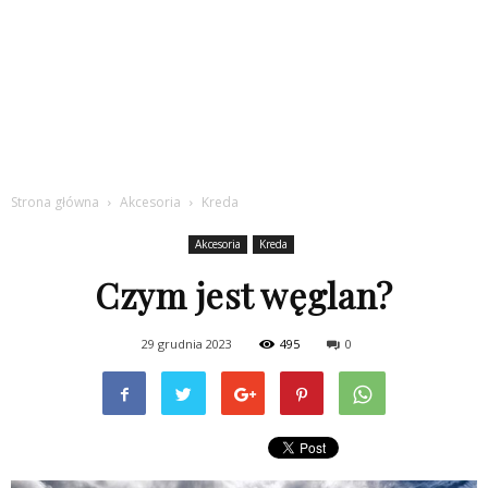
Strona główna
Akcesoria
Kreda
Akcesoria
Kreda
Czym jest węglan?
29 grudnia 2023
495
0